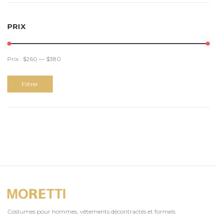
PRIX
Prix :
$260
—
$380
Filtrer
Costumes pour hommes, vêtements décontractés et formels