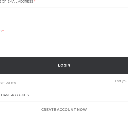
 OR EMAIL ADDRESS
*
D
*
Lost you
ember me
T HAVE ACCOUNT ?
CREATE ACCOUNT NOW