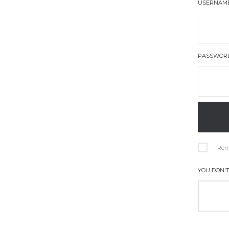
USERNAME
PASSWOR
Rem
YOU DON'