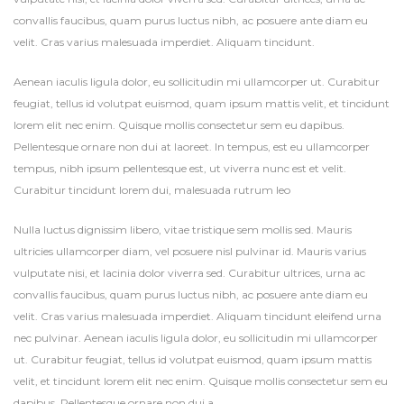
convallis faucibus, quam purus luctus nibh, ac posuere ante diam eu
velit. Cras varius malesuada imperdiet. Aliquam tincidunt.
Aenean iaculis ligula dolor, eu sollicitudin mi ullamcorper ut. Curabitur
feugiat, tellus id volutpat euismod, quam ipsum mattis velit, et tincidunt
lorem elit nec enim. Quisque mollis consectetur sem eu dapibus.
Pellentesque ornare non dui at laoreet. In tempus, est eu ullamcorper
tempus, nibh ipsum pellentesque est, ut viverra nunc est et velit.
Curabitur tincidunt lorem dui, malesuada rutrum leo
Nulla luctus dignissim libero, vitae tristique sem mollis sed. Mauris
ultricies ullamcorper diam, vel posuere nisl pulvinar id. Mauris varius
vulputate nisi, et lacinia dolor viverra sed. Curabitur ultrices, urna ac
convallis faucibus, quam purus luctus nibh, ac posuere ante diam eu
velit. Cras varius malesuada imperdiet. Aliquam tincidunt eleifend urna
nec pulvinar. Aenean iaculis ligula dolor, eu sollicitudin mi ullamcorper
ut. Curabitur feugiat, tellus id volutpat euismod, quam ipsum mattis
velit, et tincidunt lorem elit nec enim. Quisque mollis consectetur sem eu
dapibus. Pellentesque ornare non dui a