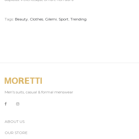
Tags:
Beauty
,
Clothes
,
Gilemi
,
Sport
,
Trending
Men's suits, casual & formal menswear
ABOUT US
OUR STORE