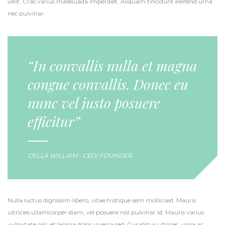
velit. Cras varius malesuada imperdiet. Aliquam tincidunt eleifend urna
nec pulvinar.
“In convallis nulla et magna
congue convallis. Donec eu
nunc vel justo posuere
efficitur”
DELLA WILLIAM • CEO/ FOUNDER
Nulla luctus dignissim libero, vitae tristique sem mollis sed. Mauris
ultricies ullamcorper diam, vel posuere nisl pulvinar id. Mauris varius
vulputate nisi, et lacinia dolor viverra sed. Curabitur ultrices, urna ac