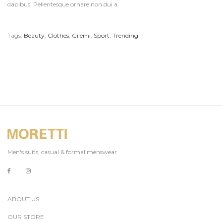
dapibus. Pellentesque ornare non dui a
Tags:
Beauty
,
Clothes
,
Gilemi
,
Sport
,
Trending
Men's suits, casual & formal menswear
ABOUT US
OUR STORE