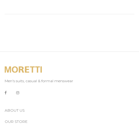
Men's suits, casual & formal menswear
ABOUT US
OUR STORE